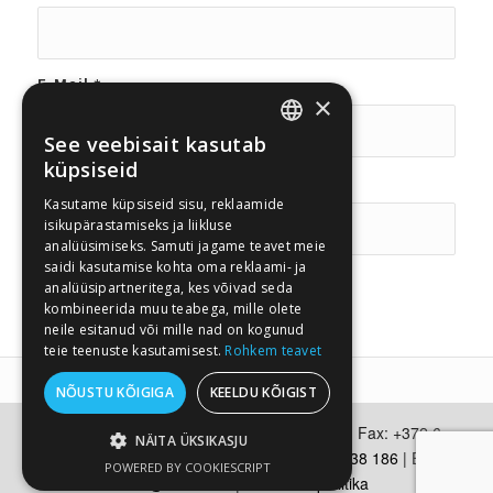
E-Mail
*
×
See veebisait kasutab
ESTONIAN
küpsiseid
Toote nimetus
*
RUSSIAN
Kasutame küpsiseid sisu, reklaamide
isikupärastamiseks ja liikluse
analüüsimiseks. Samuti jagame teavet meie
saidi kasutamise kohta oma reklaami- ja
analüüsipartneritega, kes võivad seda
kombineerida muu teabega, mille olete
neile esitanud või mille nad on kogunud
teie teenuste kasutamisest.
Rohkem teavet
NÕUSTU KÕIGIGA
KEELDU KÕIGIST
Vekker | Aadress: Kopli 103, 11712 Tallinn | Fax: +372 6
NÄITA ÜKSIKASJU
102 737 ; Telefon:
+372 6102 337
;
+372 50 38 186
| Email:
POWERED BY COOKIESCRIPT
info@vekker.ee
|
Privaatsuspoliitika